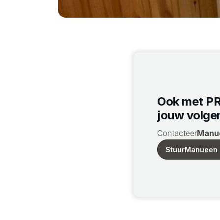
Ook met PR
jouw volge
Contacteer
Manu
Stuur
Manu
een 