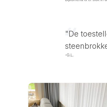
"De toestel
steenbrokke
-
G.L.