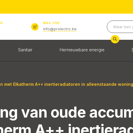
NS
MAIL ONS
info@prolectro.be
Sanitair
Hernieuwbare energie
 met Elkatherm A++ inertieradiatoren in alleenstaande wonin
ng van oude accum
herm A++ inertierad