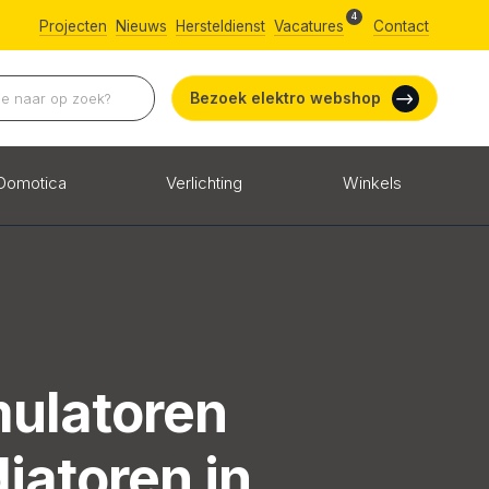
4
Projecten
Nieuws
Hersteldienst
Vacatures
Contact
Bezoek elektro webshop
Domotica
Verlichting
Winkels
g
ulatoren
iatoren in