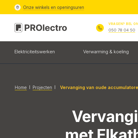
Onze
winkels en openingsuren
VRAGEN? BEL O
050 78 04 50
Elektriciteitswerken
Verwarming & koeling
l
l
Vervanging van oude accumulatoren
Home
Projecten
Vervangi
met Elkat