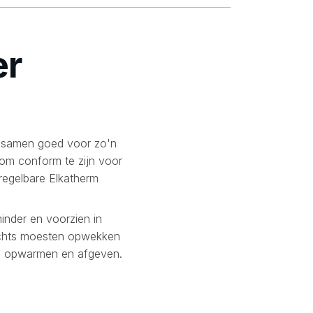
er
 samen goed voor zo'n
 om conform te zijn voor
 regelbare Elkatherm
nder en voorzien in
achts moesten opwekken
en opwarmen en afgeven.