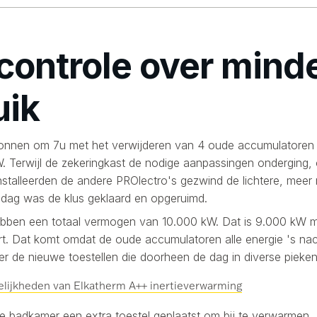
controle over mind
uik
nnen om 7u met het verwijderen van 4 oude accumulatoren
W. Terwijl de zekeringkast de nodige aanpassingen onderging,
installeerden de andere PROlectro's gezwind de lichtere, meer
ddag was de klus geklaard en opgeruimd.
ebben een totaal vermogen van 10.000 kW. Dat is 9.000 kW mi
t. Dat komt omdat de oude accumulatoren alle energie 's n
er de nieuwe toestellen die doorheen de dag in diverse piek
elijkheden van Elkatherm A++ inertieverwarming
de badkamer een extra toestel geplaatst om bij te verwarmen.