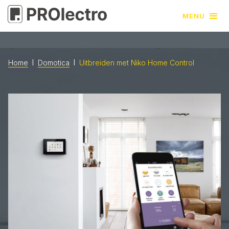
MENU
l
l
Uitbreiden met Niko Home Control
Home
Domotica