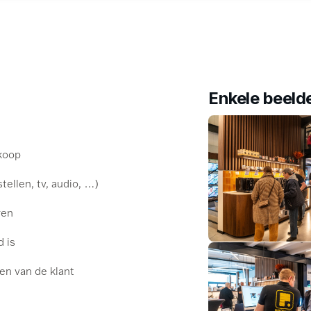
Enkele beeld
nkoop
ellen, tv, audio, …)
ren
 is
en van de klant