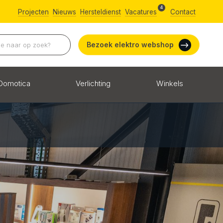
4
Projecten
Nieuws
Hersteldienst
Vacatures
Contact
Bezoek elektro webshop
Domotica
Verlichting
Winkels