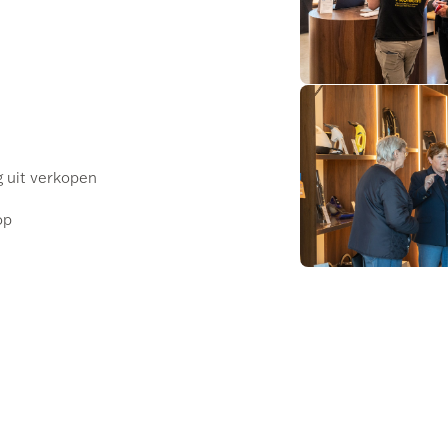
g uit verkopen
op
n