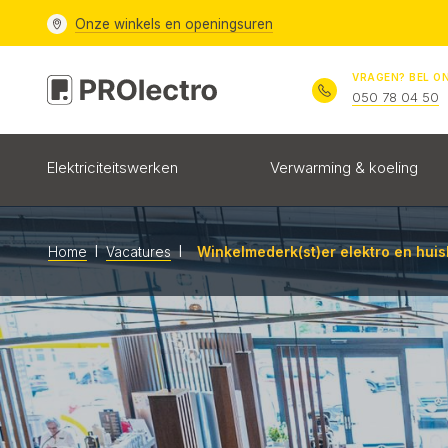
Onze
winkels en openingsuren
VRAGEN? BEL O
050 78 04 50
Elektriciteitswerken
Verwarming & koeling
l
l
Winkelmederk(st)er elektro en hui
Home
Vacatures