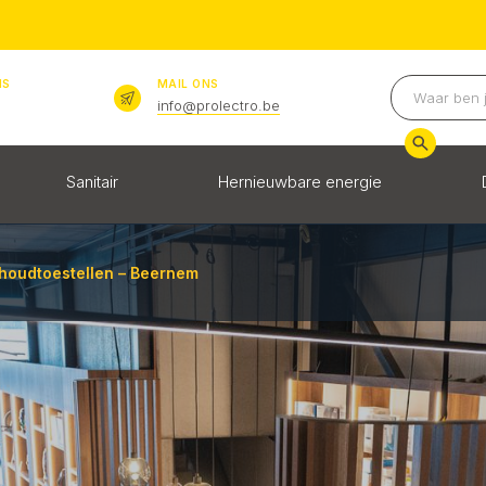
NS
MAIL ONS
info@prolectro.be
Sanitair
Hernieuwbare energie
shoudtoestellen – Beernem