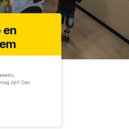
 en
nem
elektro,
f mag zijn? Dan