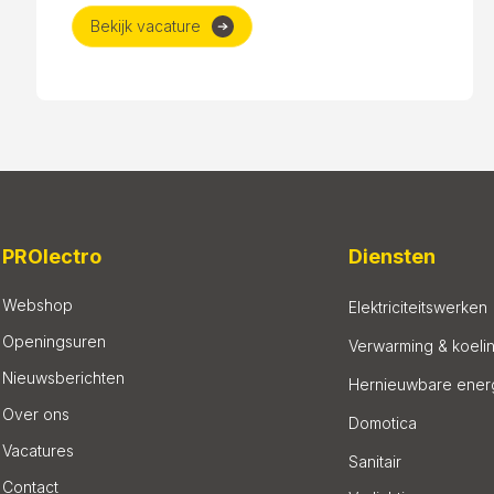
Bekijk vacature
PROlectro
Diensten
Webshop
Elektriciteitswerken
Openingsuren
Verwarming & koeli
Nieuwsberichten
Hernieuwbare ener
Over ons
Domotica
Vacatures
Sanitair
Contact