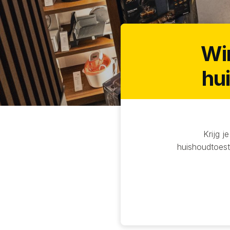
Wi
hu
Krijg j
huishoudtoeste