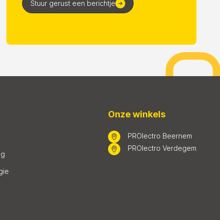
Stuur gerust een berichtje
Onze winkels
PROlectro Beernem
PROlectro Verdegem
ng
gie