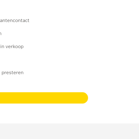
lantencontact
n
 in verkoop
e presteren