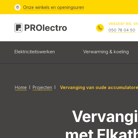
Onze
winkels en openingsuren
VRAGEN? BEL O
050 78 04 50
Elektriciteitswerken
Verwarming & koeling
l
l
Vervanging van oude accumulatoren
Home
Projecten
Vervangi
met Elkat