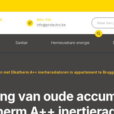
NS
MAIL ONS
info@prolectro.be
Sanitair
Hernieuwbare energie
 met Elkatherm A++ inertieradiatoren in appartement te Brugg
ng van oude accum
herm A++ inertierad