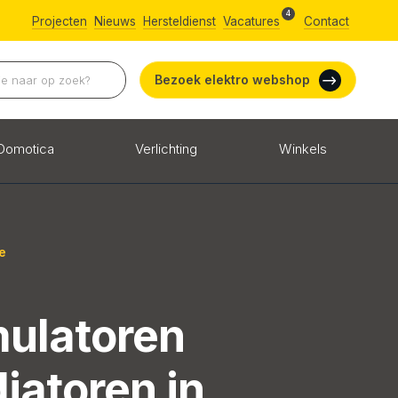
4
Projecten
Nieuws
Hersteldienst
Vacatures
Contact
Bezoek elektro webshop
Domotica
Verlichting
Winkels
e
ulatoren
iatoren in