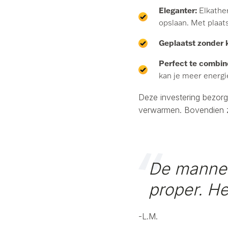
Eleganter:
Elkather
opslaan. Met plaats
Geplaatst zonder 
Perfect te combin
kan je meer energi
Deze investering bezorgd
verwarmen. Bovendien zo
De mannen
proper. He
-
L.M.