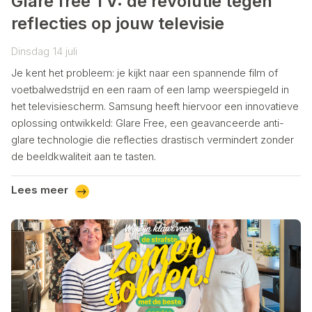
Glare free TV: de revolutie tegen
reflecties op jouw televisie
Dinsdag
14
juli
Je kent het probleem: je kijkt naar een spannende film of
voetbalwedstrijd en een raam of een lamp weerspiegeld in
het televisiescherm. Samsung heeft hiervoor een innovatieve
oplossing ontwikkeld: Glare Free, een geavanceerde anti-
glare technologie die reflecties drastisch vermindert zonder
de beeldkwaliteit aan te tasten.
Lees meer