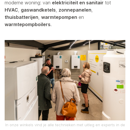
moderne woning: van
elektriciteit en sanitair
tot
HVAC
,
gaswandketels
,
zonnepanelen
,
thuisbatterijen
,
warmtepompen
en
warmtepompboilers
.
In onze winkels vind je alle technieken met uitleg en experts in de