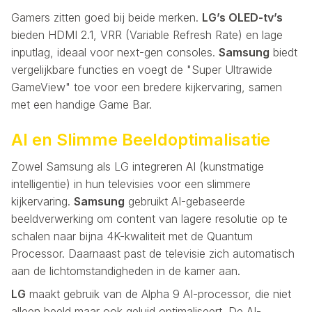
Gamers zitten goed bij beide merken.
LG’s OLED-tv’s
bieden HDMI 2.1, VRR (Variable Refresh Rate) en lage
inputlag, ideaal voor next-gen consoles.
Samsung
biedt
vergelijkbare functies en voegt de "Super Ultrawide
GameView" toe voor een bredere kijkervaring, samen
met een handige Game Bar.
AI en Slimme Beeldoptimalisatie
Zowel Samsung als LG integreren AI (kunstmatige
intelligentie) in hun televisies voor een slimmere
kijkervaring.
Samsung
gebruikt AI-gebaseerde
beeldverwerking om content van lagere resolutie op te
schalen naar bijna 4K-kwaliteit met de Quantum
Processor. Daarnaast past de televisie zich automatisch
aan de lichtomstandigheden in de kamer aan.
LG
maakt gebruik van de Alpha 9 AI-processor, die niet
alleen beeld maar ook geluid optimaliseert. De AI-