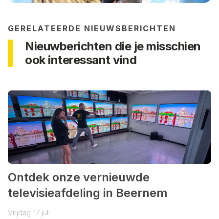
GERELATEERDE NIEUWSBERICHTEN
Nieuwberichten die je misschien
ook interessant vind
Ontdek onze vernieuwde
televisieafdeling in Beernem
Vrijdag
17
juli