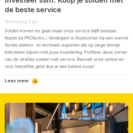
Investeer slim: Koop je solden met
de beste service
Woensdag
8
juli
Solden komen en gaan maar onze service blijft bestaan.
Kopen bij PROlectro / Verdegem is thuiskomen bij een warme
familie elektro- en techniek-experten die op lange termijn
betrokken blijven met jouw investering. Profiteer deze zomer
van de strafste solden mét service. Bezoek onze winkel en
voor hetzelfde geld doe je een betere koop!
Lees meer